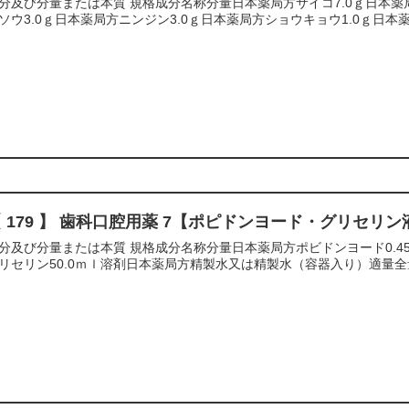
分及び分量または本質 規格成分名称分量日本薬局方サイコ7.0ｇ日本薬局
ソウ3.0ｇ日本薬局方ニンジン3.0ｇ日本薬局方ショウキョウ1.0ｇ日本薬
 179 】 歯科口腔用薬 7【ポピドンヨード・グリセリン
分及び分量または本質 規格成分名称分量日本薬局方ポビドンヨード0.4
リセリン50.0ｍｌ溶剤日本薬局方精製水又は精製水（容器入り）適量全量10