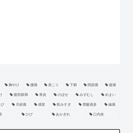
胸やけ
腰痛
肩こり
下痢
関節痛
腹痛
け
腹部膨満
胃炎
のぼせ
みずむし
めまい
きび
月経痛
感冒
飲みすぎ
胃酸過多
歯痛
痔
ひび
あかぎれ
口内炎