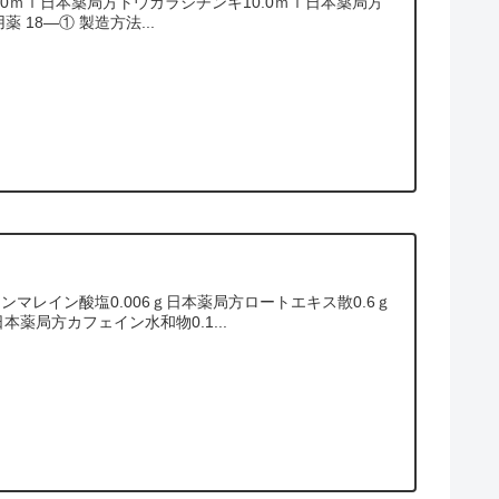
0ｍｌ日本薬局方トウガラシチンキ10.0ｍｌ日本薬局方
 18―① 製造方法...
マレイン酸塩0.006ｇ日本薬局方ロートエキス散0.6ｇ
薬局方カフェイン水和物0.1...