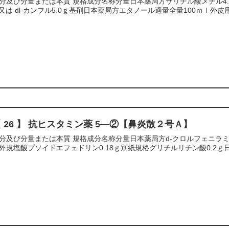
分及び分量または本質 規格成分名称分量日本薬局方サリチル酸メチル4.
‐又は dl‐カンフル5.0ｇ基剤日本薬局方エタノール適量全量100ｍｌ外皮用薬
 26 】 抗ヒスタミン薬 5―②【鼻炎散２号Ａ】
分及び分量または本質 規格成分名称分量日本薬局方d‐クロルフェニラミン
外規塩酸プソイドエフェドリン0.18ｇ別紙規格グリチルリチン酸0.2ｇ日本