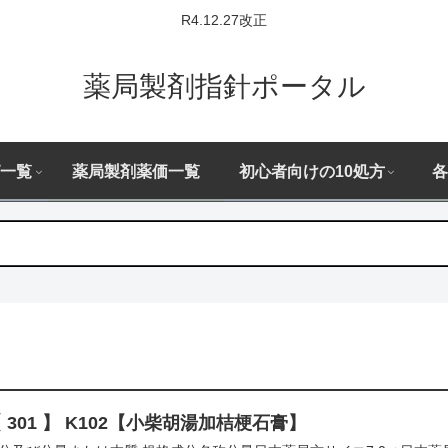
R4.12.27改正
薬局製剤指針ポータル
一覧
薬局製剤薬価一覧
初心者向けの10処方
各
 301 】 K102【小柴胡湯加桔梗石膏】