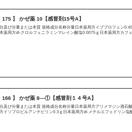
 175 】 かぜ薬 10【感冒剤15号A】
分及び分量または本質 規格成分名称分量日本薬局方イブプロフェン0.45ｇ
本薬局方dl-クロルフェニラミンマレイン酸塩0.0075ｇ日本薬局方カフェイン
 166 】 かぜ薬 8―①【感冒剤１４号A】
分及び分量または本質 規格成分名称分量日本薬局方アリメマジン酒石酸塩0
方イソプロピルアンチピリン0.3ｇ日本薬局方dl‐メチルエフェドリン塩酸塩散