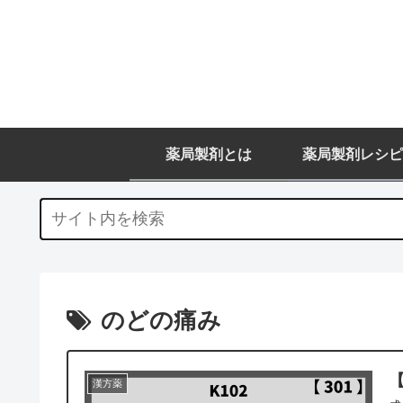
薬局製剤とは
薬局製剤レシピ
のどの痛み
【
漢方薬