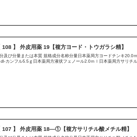
 108 】 外皮用薬 19【複方ヨード・トウガラシ精】
分及び分量または本質 規格成分名称分量日本薬局方ヨードチンキ20.0ｍ
 dl‐カンフル5.5ｇ日本薬局方液状フェノール2.0ｍｌ日本薬局方サリチル
 107 】 外皮用薬 18―①【複方サリチル酸メチル精】