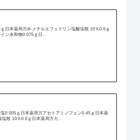
日本薬局方dl-メチルエフェドリン塩酸塩散 10％0.6ｇ
水和物0.075ｇ日...
.005ｇ日本薬局方アセトアミノフェン0.45ｇ日本薬
 10％0.6ｇ日本薬局方カ...