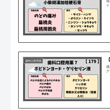
成
イ
【
歯科口腔用薬
成
グ