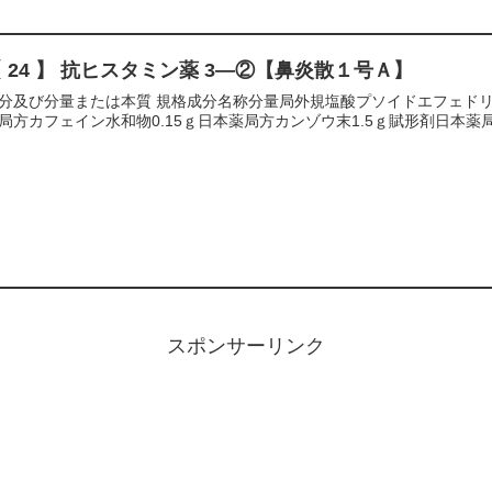
 24 】 抗ヒスタミン薬 3―②【鼻炎散１号Ａ】
分及び分量または本質 規格成分名称分量局外規塩酸プソイドエフェドリン0
局方カフェイン水和物0.15ｇ日本薬局方カンゾウ末1.5ｇ賦形剤日本薬
スポンサーリンク