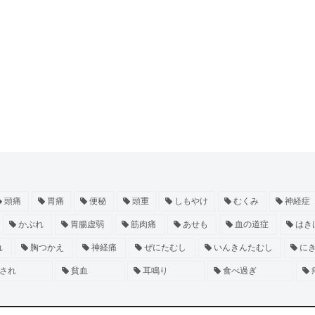
頭痛
胃痛
便秘
頭重
しもやけ
むくみ
神経症
かぶれ
胃腸虚弱
筋肉痛
あせも
血の道症
はき
れ
胸つかえ
神経痛
ぜにたむし
いんきんたむし
に
され
貧血
耳鳴り
食べ過ぎ