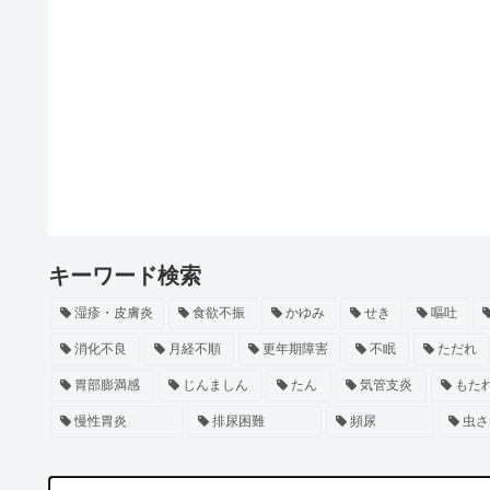
キーワード検索
湿疹・皮膚炎
食欲不振
かゆみ
せき
嘔吐
消化不良
月経不順
更年期障害
不眠
ただれ
胃部膨満感
じんましん
たん
気管支炎
もた
慢性胃炎
排尿困難
頻尿
虫さ