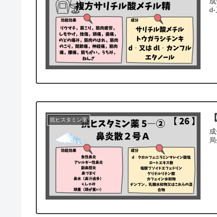
成
d
【
抗ヒスタミン薬
成
局