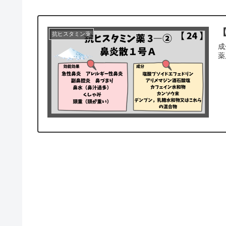
【
抗ヒスタミン薬
成
薬