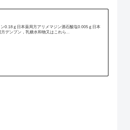
.18ｇ日本薬局方アリメマジン酒石酸塩0.005ｇ日本
局方デンプン，乳糖水和物又はこれら...