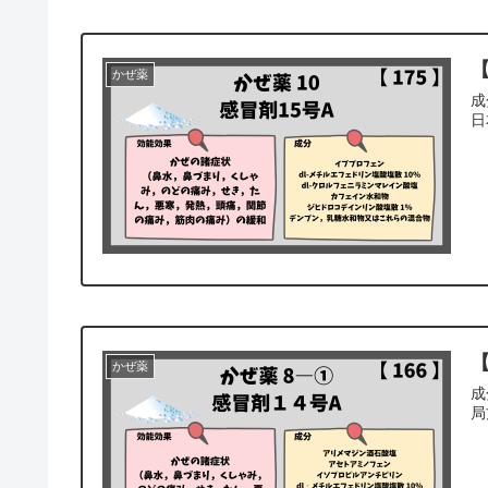
【
かぜ薬
成
日
【
かぜ薬
成
局