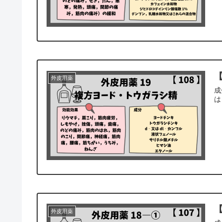
【
外皮用薬
成
は
【
外皮用薬