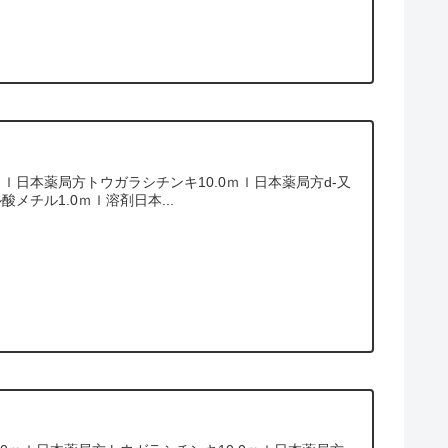
ｌ日本薬局方トウガラシチンキ10.0ｍｌ日本薬局方d‐又
酸メチル1.0ｍｌ溶剤日本...