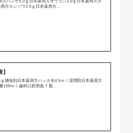
方ハンゲ5.0ｇ日本薬局方オウゴン3.0ｇ日本薬局方タ
局方カンゾウ2.0ｇ日本薬局方...
液】
5ｇ矯味剤日本薬局方ハッカ水4.5ｍｌ湿潤剤日本薬局方
0ｍｌ歯科口腔用薬 7 製...