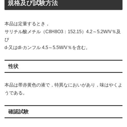
規格及び試験方法
本品は定量するとき，
サリチル酸メチル（C8H8O3：152.15）4.2～5.2W/V％及
び
d‐又はdl‐カンフル 4.5～5.5W/V％を含む。
性状
本品は帯赤黄色の液で，特異なにおいがあり，味はやくよ
うである。
確認試験