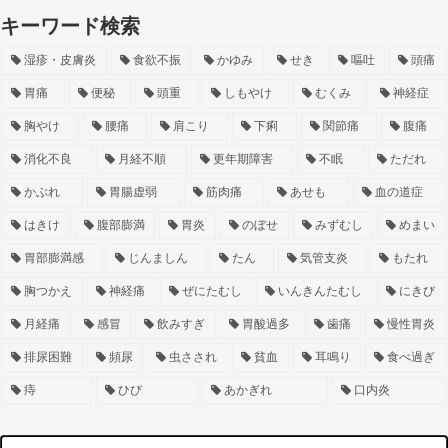
キーワード検索
湿疹・皮膚炎
食欲不振
かゆみ
せき
嘔吐
頭痛
胃痛
便秘
頭重
しもやけ
むくみ
神経症
胸やけ
腰痛
肩こり
下痢
関節痛
腹痛
消化不良
月経不順
更年期障害
不眠
ただれ
かぶれ
胃腸虚弱
筋肉痛
あせも
血の道症
はきけ
腹部膨満
胃炎
のぼせ
みずむし
めまい
胃部膨満感
じんましん
たん
気管支炎
もたれ
胸つかえ
神経痛
ぜにたむし
いんきんたむし
にきび
月経痛
感冒
飲みすぎ
胃酸過多
歯痛
慢性胃炎
排尿困難
頻尿
虫さされ
貧血
耳鳴り
食べ過ぎ
痔
ひび
あかぎれ
口内炎