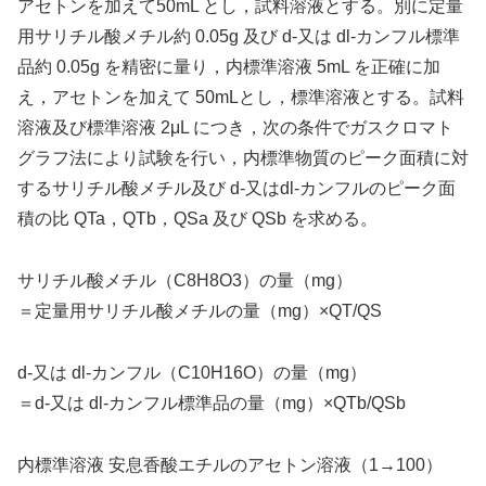
アセトンを加えて50mL とし，試料溶液とする。別に定量
用サリチル酸メチル約 0.05g 及び d‐又は dl‐カンフル標準
品約 0.05g を精密に量り，内標準溶液 5mL を正確に加
え，アセトンを加えて 50mLとし，標準溶液とする。試料
溶液及び標準溶液 2μL につき，次の条件でガスクロマト
グラフ法により試験を行い，内標準物質のピーク面積に対
するサリチル酸メチル及び d‐又はdl‐カンフルのピーク面
積の比 QTa，QTb，QSa 及び QSb を求める。
サリチル酸メチル（C8H8O3）の量（mg）
＝定量用サリチル酸メチルの量（mg）×QT/QS
d‐又は dl‐カンフル（C10H16O）の量（mg）
＝d‐又は dl‐カンフル標準品の量（mg）×QTb/QSb
内標準溶液 安息香酸エチルのアセトン溶液（1→100）