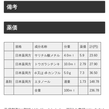
備考
薬価
規格
成分名称
分量
薬価
計(円)
日本薬局方
サリチル酸メチル
4.0ｍｌ
5.9
23.60
日本薬局方
トウガラシチンキ
10.0ｍｌ
2.79
27.90
日本薬局方
d‐又は dl‐カンフル
5.0ｇ
7.3
36.50
基剤
日本薬局方
エタノール
適量
1.73
148.78
全量
100ｍｌ
236.78