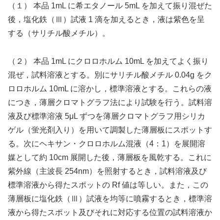
（１） 本品 1mL に希エタノール 5mL を加えて振り混ぜた
後，塩化鉄（Ⅲ）試液 1 滴を加えるとき，液は紫色を呈
する（サリチル酸メチル）。
（２） 本品 1mL にクロロホルム 10mL を加えてよく振り
混ぜ，試料溶液とする。別にサリチル酸メチル 0.04g をク
ロロホルム 10mL に溶かし，標準溶液とする。これらの液
につき，薄層クロマトグラフ法により試験を行う。試料溶
液及び標準溶液 5μL ずつを薄層クロマトグラフ用シリカ
ゲル（蛍光剤入り）を用いて調製した薄層板にスポットす
る。次にヘキサン・クロロホルム混液（4：1）を展開溶
媒として約 10cm 展開した後，薄層板を風乾する。これに
紫外線（主波長 254nm）を照射するとき，試料溶液及び
標準溶液から得たスポットの Rf 値は等しい。また，この
薄層板に塩化鉄（Ⅲ）試液を均等に噴霧するとき，標準溶
液から得たスポット及びそれに対応する位置の試料溶液か