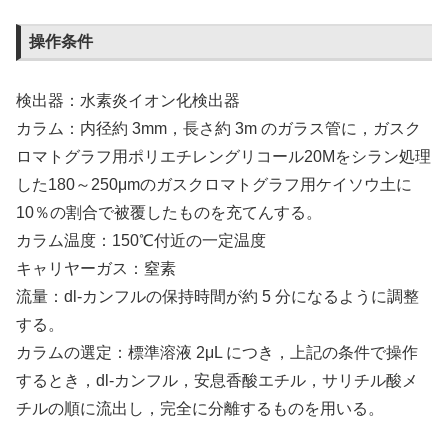
操作条件
検出器：水素炎イオン化検出器
カラム：内径約 3mm，長さ約 3m のガラス管に，ガスク
ロマトグラフ用ポリエチレングリコール20Mをシラン処理
した180～250μmのガスクロマトグラフ用ケイソウ土に
10％の割合で被覆したものを充てんする。
カラム温度：150℃付近の一定温度
キャリヤーガス：窒素
流量：dl‐カンフルの保持時間が約 5 分になるように調整
する。
カラムの選定：標準溶液 2μL につき，上記の条件で操作
するとき，dl‐カンフル，安息香酸エチル，サリチル酸メ
チルの順に流出し，完全に分離するものを用いる。