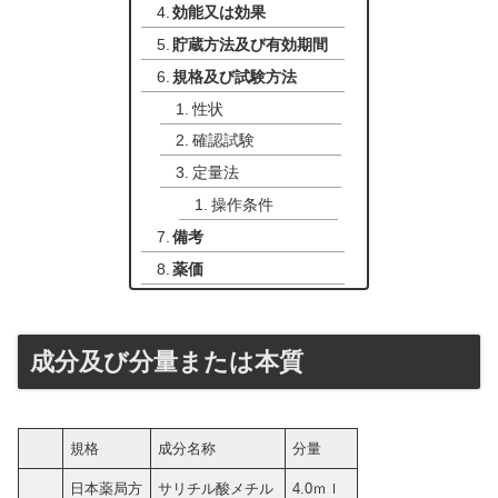
効能又は効果
貯蔵方法及び有効期間
規格及び試験方法
性状
確認試験
定量法
操作条件
備考
薬価
成分及び分量または本質
規格
成分名称
分量
日本薬局方
サリチル酸メチル
4.0ｍｌ