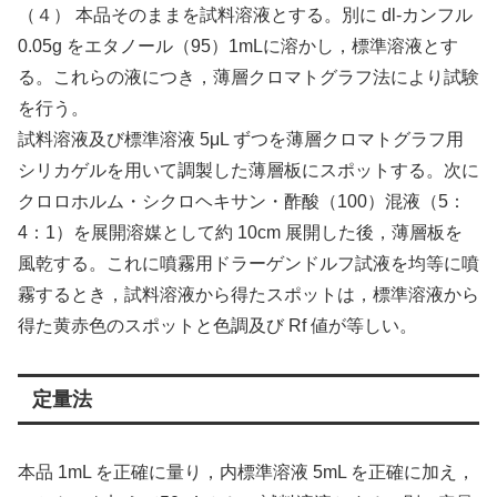
（４） 本品そのままを試料溶液とする。別に dl‐カンフル
0.05g をエタノール（95）1mLに溶かし，標準溶液とす
る。これらの液につき，薄層クロマトグラフ法により試験
を行う。
試料溶液及び標準溶液 5μL ずつを薄層クロマトグラフ用
シリカゲルを用いて調製した薄層板にスポットする。次に
クロロホルム・シクロヘキサン・酢酸（100）混液（5：
4：1）を展開溶媒として約 10cm 展開した後，薄層板を
風乾する。これに噴霧用ドラーゲンドルフ試液を均等に噴
霧するとき，試料溶液から得たスポットは，標準溶液から
得た黄赤色のスポットと色調及び Rf 値が等しい。
定量法
本品 1mL を正確に量り，内標準溶液 5mL を正確に加え，