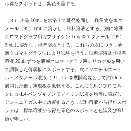
ら得たスポットは，紫色を呈する。
（３） 本品 10mL を水浴上で蒸発乾固し，残留物をエタ
ノール（95）1mL に溶かし，試料溶液とする。別に薄層
クロマトグラフ用カプサイシン 1mg をエタノール（95）
3mL に溶かし，標準溶液とする。これらの液につき，薄
層クロマトグラフ法により試験を行う。試料溶液及び標準
溶液 20μL ずつを薄層クロマトグラフ用シリカゲルを用い
て調製した薄層板にスポットする。次にジエチルエーテ
ル・メタノール混液（19：1）を展開溶媒として約10cm
展開した後，薄層板を風乾する。これに 2,6‐ジブロモ‐N‐
クロロ‐1,4‐ベンゾキノンモノイミン試液を均等に噴霧し，
アンモニアガス中に放置するとき，試料溶液から得たスポ
ットは，標準溶液から得た青色のスポットと色調及び Rf
値が等しい。