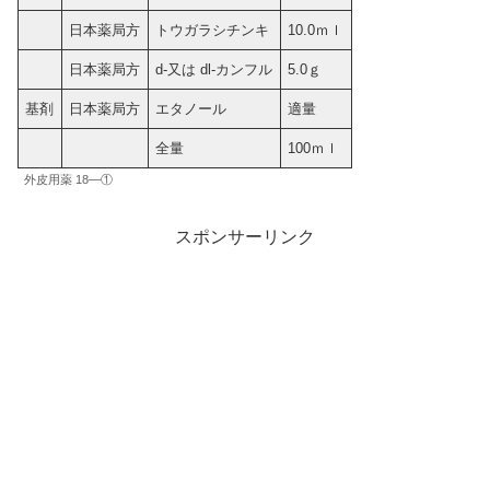
日本薬局方
トウガラシチンキ
10.0ｍｌ
日本薬局方
d‐又は dl‐カンフル
5.0ｇ
基剤
日本薬局方
エタノール
適量
全量
100ｍｌ
外皮用薬 18―①
スポンサーリンク