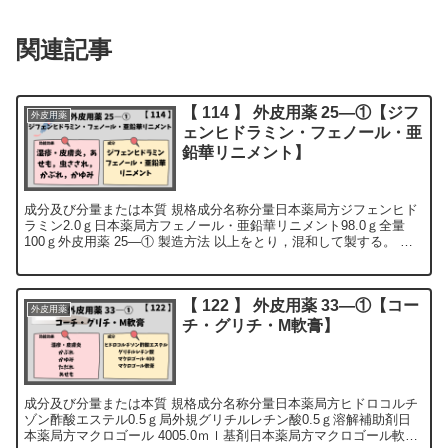
関連記事
【 114 】 外皮用薬 25―①【ジフ
外皮用薬
ェンヒドラミン・フェノール・亜
鉛華リニメント】
成分及び分量または本質 規格成分名称分量日本薬局方ジフェンヒド
ラミン2.0ｇ日本薬局方フェノール・亜鉛華リニメント98.0ｇ全量
100ｇ外皮用薬 25―① 製造方法 以上をとり，混和して製する。 用
法及び用量 ...
【 122 】 外皮用薬 33―①【コー
外皮用薬
チ・グリチ・M軟膏】
成分及び分量または本質 規格成分名称分量日本薬局方ヒドロコルチ
ゾン酢酸エステル0.5ｇ局外規グリチルレチン酸0.5ｇ溶解補助剤日
本薬局方マクロゴール 4005.0ｍｌ基剤日本薬局方マクロゴール軟膏