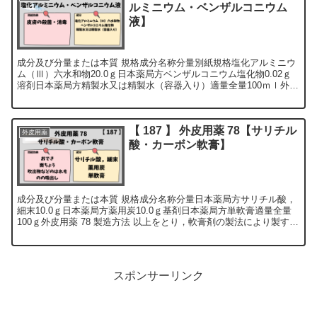
ルミニウム・ベンザルコニウム
液】
成分及び分量または本質 規格成分名称分量別紙規格塩化アルミニウ
ム（Ⅲ）六水和物20.0ｇ日本薬局方ベンザルコニウム塩化物0.02ｇ
溶剤日本薬局方精製水又は精製水（容器入り）適量全量100ｍｌ外皮
用薬 9―① 製造方法 以...
【 187 】 外皮用薬 78【サリチル
外皮用薬
酸・カーボン軟膏】
成分及び分量または本質 規格成分名称分量日本薬局方サリチル酸，
細末10.0ｇ日本薬局方薬用炭10.0ｇ基剤日本薬局方単軟膏適量全量
100ｇ外皮用薬 78 製造方法 以上をとり，軟膏剤の製法により製す
る。 用法及び用...
スポンサーリンク