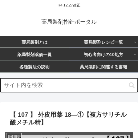
R4.12.27改正
薬局製剤指針ポータル
薬局製剤とは
薬局製剤レシピ一覧
薬局製剤薬価一覧
初心者向けの10処方
各種製法の説明
薬局製剤に関連する書籍
【 107 】 外皮用薬 18―①【複方サリチル
酸メチル精】
外皮用薬