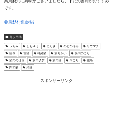
薬局製剤に興味がございましたら、下記の書籍がおすすめ
です。
薬局製剤業務指針
外皮用薬
うちみ
しもやけ
ねんざ
のどの痛み
リウマチ
挫傷
歯痛
神経痛
筋ちがい
筋肉のこり
筋肉のはれ
筋肉疲労
筋肉痛
肩こり
腰痛
関節痛
頭痛
スポンサーリンク