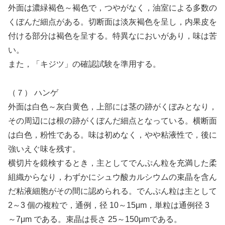
外面は濃緑褐色～褐色で，つやがなく，油室による多数の
くぼんだ細点がある。切断面は淡灰褐色を呈し，内果皮を
付ける部分は褐色を呈する。特異なにおいがあり，味は苦
い。
また，「キジツ」の確認試験を準用する。
（７） ハンゲ
外面は白色～灰白黄色，上部には茎の跡がくぼみとなり，
その周辺には根の跡がくぼんだ細点となっている。横断面
は白色，粉性である。味は初めなく，やや粘液性で，後に
強いえぐ味を残す。
横切片を鏡検するとき，主としてでんぷん粒を充満した柔
組織からなり，わずかにシュウ酸カルシウムの束晶を含ん
だ粘液細胞がその間に認められる。でんぷん粒は主として
2～3 個の複粒で，通例，径 10～15μm，単粒は通例径 3
～7μm である。束晶は長さ 25～150μmである。