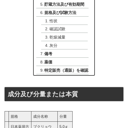
貯蔵方法及び有効期間
規格及び試験方法
性状
確認試験
乾燥減量
灰分
備考
薬価
特定販売（通販）を確認
成分及び分量または本質
規格
成分名称
分量
日本薬局方
ブクリョウ
5.0ｇ