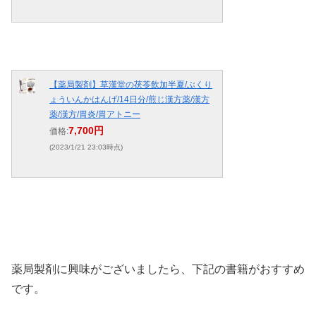
【薬局製剤】草漢堂の茯苓飲加半夏/ぶくり
ょういんかはんげ/14日分/煎じ漢方薬/漢方
薬/漢方/胃炎/胃アトニー
7,700円
価格:
(2023/1/21 23:03時点)
薬局製剤に興味がございましたら、下記の書籍がおすすめ
です。