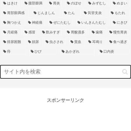
はきけ
腹部膨満
胃炎
のぼせ
みずむし
めまい
胃部膨満感
じんましん
たん
気管支炎
もたれ
胸つかえ
神経痛
ぜにたむし
いんきんたむし
にきび
月経痛
感冒
飲みすぎ
胃酸過多
歯痛
慢性胃炎
排尿困難
頻尿
虫さされ
貧血
耳鳴り
食べ過ぎ
痔
ひび
あかぎれ
口内炎
スポンサーリンク