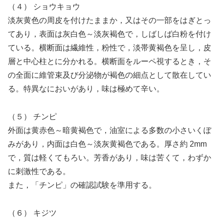
（４） ショウキョウ
淡灰黄色の周皮を付けたままか，又はその一部をはぎとっ
てあり，表面は灰白色～淡灰褐色で，しばしば白粉を付け
ている。横断面は繊維性，粉性で，淡帯黄褐色を呈し，皮
層と中心柱とに分かれる。横断面をルーペ視するとき，そ
の全面に維管束及び分泌物が褐色の細点として散在してい
る。特異なにおいがあり，味は極めて辛い。
（５） チンピ
外面は黄赤色～暗黄褐色で，油室による多数の小さいくぼ
みがあり，内面は白色～淡灰黄褐色である。厚さ約 2mm
で，質は軽くてもろい。芳香があり，味は苦くて，わずか
に刺激性である。
また，「チンピ」の確認試験を準用する。
（６） キジツ