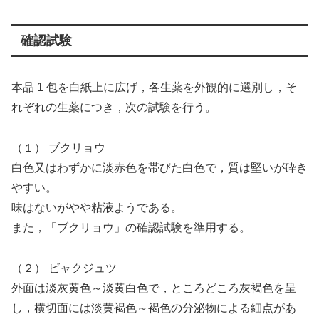
確認試験
本品 1 包を白紙上に広げ，各生薬を外観的に選別し，そ
れぞれの生薬につき，次の試験を行う。
（１） ブクリョウ
白色又はわずかに淡赤色を帯びた白色で，質は堅いが砕き
やすい。
味はないがやや粘液ようである。
また，「ブクリョウ」の確認試験を準用する。
（２） ビャクジュツ
外面は淡灰黄色～淡黄白色で，ところどころ灰褐色を呈
し，横切面には淡黄褐色～褐色の分泌物による細点があ