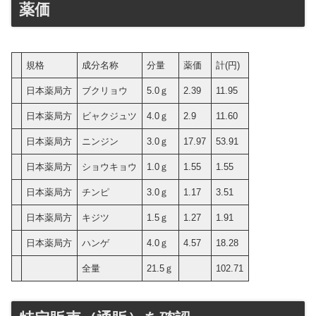
薬価
規格
成分名称
分量
薬価
計(円)
日本薬局方
ブクリョウ
5.0ｇ
2.39
11.95
日本薬局方
ビャクジュツ
4.0ｇ
2.9
11.60
日本薬局方
ニンジン
3.0ｇ
17.97
53.91
日本薬局方
ショウキョウ
1.0ｇ
1.55
1.55
日本薬局方
チンピ
3.0ｇ
1.17
3.51
日本薬局方
キジツ
1.5ｇ
1.27
1.91
日本薬局方
ハンゲ
4.0ｇ
4.57
18.28
全量
21.5ｇ
102.71