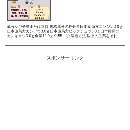
成分及び分量または本質 規格成分名称分量日本薬局方ニンジン3.0ｇ
日本薬局方カンゾウ3.0ｇ日本薬局方ビャクジュツ3.0ｇ日本薬局方
カンキョウ3.0ｇ全量12.0ｇK155―① 製造方法 以上の生薬をそれぞ
れ末とし，「ハ...
スポンサーリンク