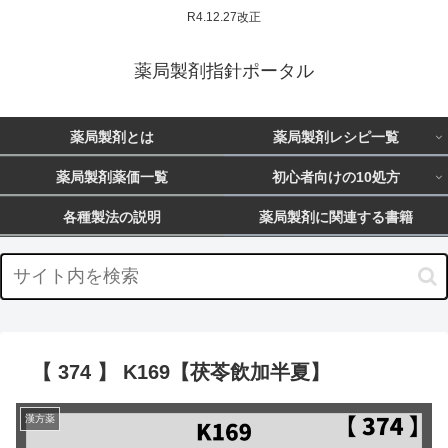
R4.12.27改正
薬局製剤指針ポータル
薬局製剤とは
薬局製剤レシピ一覧
薬局製剤薬価一覧
初心者向けの10処方
各種製法の説明
薬局製剤に関連する書籍
【 374 】 K169【茯苓飲加半夏】
漢方薬