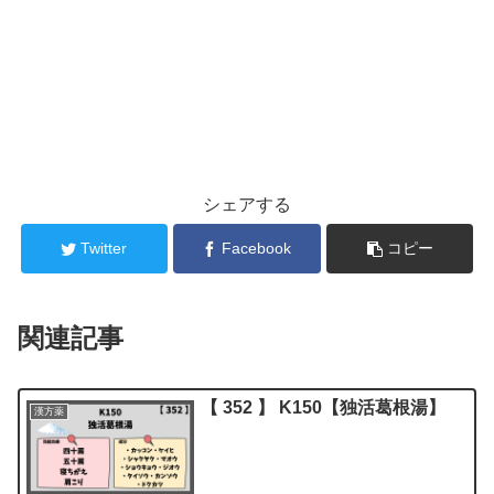
シェアする
Twitter
Facebook
コピー
関連記事
【 352 】 K150【独活葛根湯】
漢方薬