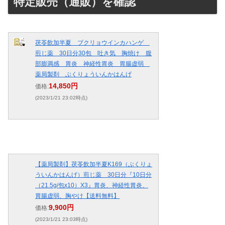
特定販売（通販）を確認
茯苓飲加半夏 ブクリョウインカハンゲ
煎じ薬 30日分30包 吐き気 胸焼け 腹
部膨満感 胃炎 神経性胃炎 胃腸虚弱
薬局製剤 ぶくりょういんかはんげ
14,850円
価格:
(2023/1/21 23:02時点)
【薬局製剤】茯苓飲加半夏K169（ぶくりょ
ういんかはんげ）煎じ薬 30日分『10日分
（21.5g/包x10）X3』胃炎、神経性胃炎、
胃腸虚弱、胸やけ【送料無料】
9,900円
価格:
(2023/1/21 23:03時点)