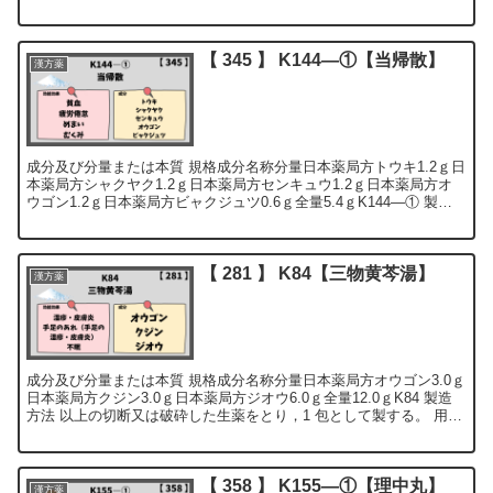
量17.0ｇK182...
【 345 】 K144―①【当帰散】
漢方薬
成分及び分量または本質 規格成分名称分量日本薬局方トウキ1.2ｇ日
本薬局方シャクヤク1.2ｇ日本薬局方センキュウ1.2ｇ日本薬局方オ
ウゴン1.2ｇ日本薬局方ビャクジュツ0.6ｇ全量5.4ｇK144―① 製造
方法 以上の生...
【 281 】 K84【三物黄芩湯】
漢方薬
成分及び分量または本質 規格成分名称分量日本薬局方オウゴン3.0ｇ
日本薬局方クジン3.0ｇ日本薬局方ジオウ6.0ｇ全量12.0ｇK84 製造
方法 以上の切断又は破砕した生薬をとり，1 包として製する。 用法
及び用量...
【 358 】 K155―①【理中丸】
漢方薬