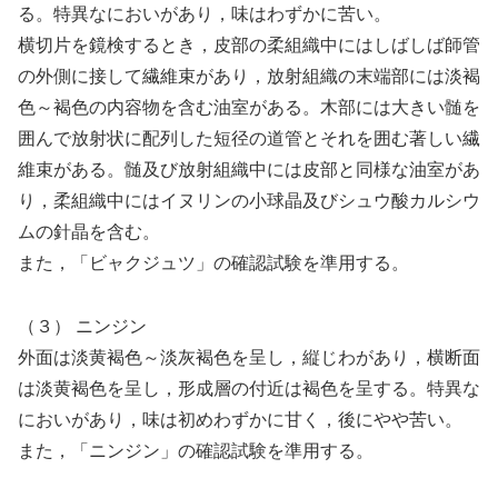
る。特異なにおいがあり，味はわずかに苦い。
横切片を鏡検するとき，皮部の柔組織中にはしばしば師管
の外側に接して繊維束があり，放射組織の末端部には淡褐
色～褐色の内容物を含む油室がある。木部には大きい髄を
囲んで放射状に配列した短径の道管とそれを囲む著しい繊
維束がある。髄及び放射組織中には皮部と同様な油室があ
り，柔組織中にはイヌリンの小球晶及びシュウ酸カルシウ
ムの針晶を含む。
また，「ビャクジュツ」の確認試験を準用する。
（３） ニンジン
外面は淡黄褐色～淡灰褐色を呈し，縦じわがあり，横断面
は淡黄褐色を呈し，形成層の付近は褐色を呈する。特異な
においがあり，味は初めわずかに甘く，後にやや苦い。
また，「ニンジン」の確認試験を準用する。