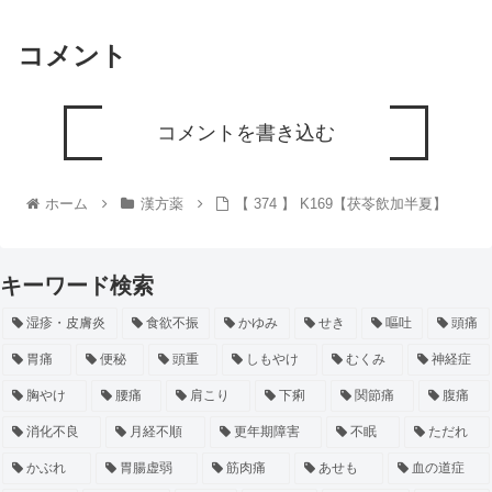
コメント
コメントを書き込む
ホーム
漢方薬
【 374 】 K169【茯苓飲加半夏】
キーワード検索
湿疹・皮膚炎
食欲不振
かゆみ
せき
嘔吐
頭痛
胃痛
便秘
頭重
しもやけ
むくみ
神経症
胸やけ
腰痛
肩こり
下痢
関節痛
腹痛
消化不良
月経不順
更年期障害
不眠
ただれ
かぶれ
胃腸虚弱
筋肉痛
あせも
血の道症