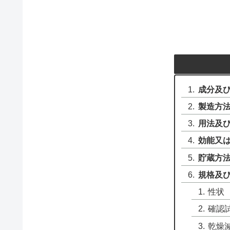
成分及
製造方
用法及
効能又
貯蔵方
規格及
性状
確認
乾燥