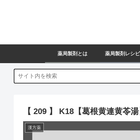
薬局製剤とは
薬局製剤レシピ
【 209 】 K18【葛根黄連黄苓
漢方薬