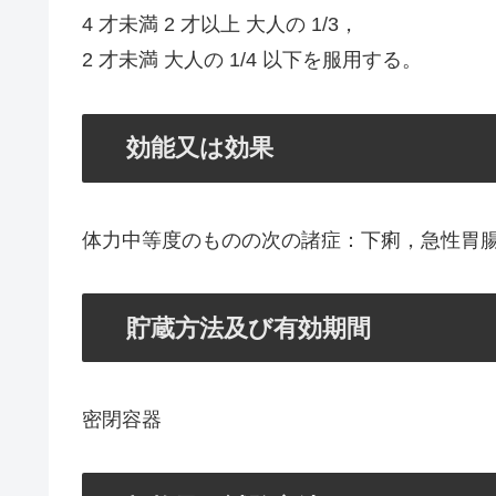
4 才未満 2 才以上 大人の 1/3，
2 才未満 大人の 1/4 以下を服用する。
効能又は効果
体力中等度のものの次の諸症：下痢，急性胃
貯蔵方法及び有効期間
密閉容器