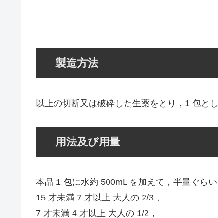
製造方法
以上の切断又は破砕した生薬をとり，1 包と
用法及び用量
本品 1 包に水約 500mL を加えて，半量
15 才未満 7 才以上 大人の 2/3，
7 才未満 4 才以上 大人の 1/2，