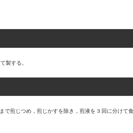
して製する。
ぐらいまで煎じつめ，煎じかすを除き，煎液を 3 回に分け