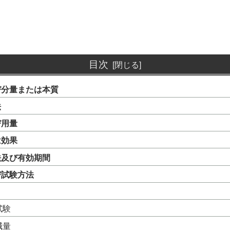
目次
び分量または本質
法
び用量
は効果
法及び有効期間
び試験方法
試験
減量