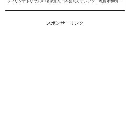
フィリンナトリウム0.1ｇ賦形剤日本薬局方デンプン，乳糖水和物又
はこれらの混合物適量全量4.5ｇ胃腸...
スポンサーリンク