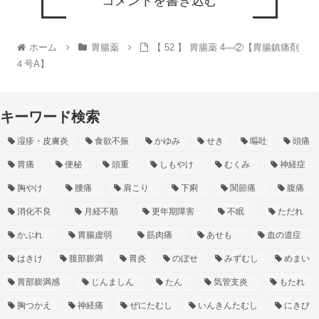
コメントを書き込む
ホーム
胃腸薬
【 52 】 胃腸薬 4―②【胃腸鎮痛剤
４号A】
キーワード検索
湿疹・皮膚炎
食欲不振
かゆみ
せき
嘔吐
頭痛
胃痛
便秘
頭重
しもやけ
むくみ
神経症
胸やけ
腰痛
肩こり
下痢
関節痛
腹痛
消化不良
月経不順
更年期障害
不眠
ただれ
かぶれ
胃腸虚弱
筋肉痛
あせも
血の道症
はきけ
腹部膨満
胃炎
のぼせ
みずむし
めまい
胃部膨満感
じんましん
たん
気管支炎
もたれ
胸つかえ
神経痛
ぜにたむし
いんきんたむし
にきび