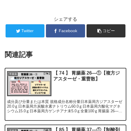
シェアする
Twitter
Facebook
コピー
関連記事
【 74 】 胃腸薬 26―①【複方ジ
胃腸薬
アスターゼ・重曹散】
成分及び分量または本質 規格成分名称分量日本薬局方ジアスターゼ
20.0ｇ日本薬局方炭酸水素ナトリウム60.0ｇ日本薬局方酸化マグネ
シウム15.0ｇ日本薬局方ゲンチアナ末5.0ｇ全量100ｇ胃腸薬 26―①
製造方法 以上...
【 85 】 胃腸薬 37―①【制酸剤
胃腸薬