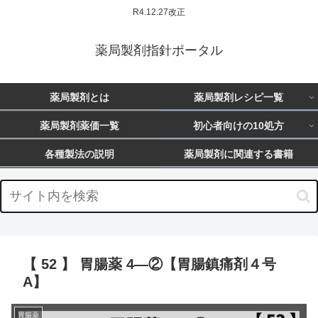
R4.12.27改正
薬局製剤指針ポータル
薬局製剤とは
薬局製剤レシピ一覧
薬局製剤薬価一覧
初心者向けの10処方
各種製法の説明
薬局製剤に関連する書籍
【 52 】 胃腸薬 4―②【胃腸鎮痛剤４号
A】
胃腸薬