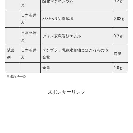
酸化マグネシウム
0.2ｇ
方
日本薬局
パパベリン塩酸塩
0.02ｇ
方
日本薬局
アミノ安息香酸エチル
0.2ｇ
方
賦形
日本薬局
デンプン，乳糖水和物又はこれらの混
適量
剤
方
合物
全量
1.0ｇ
胃腸薬 4―②
スポンサーリンク