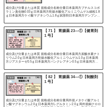
成分及び分量または本質 規格成分名称分量日本薬局方ブチルスコポ
ラミン臭化物0.03ｇ日本薬局方乾燥水酸化アルミニウムゲル細粒1.8
ｇ日本薬局方ケイ酸マグネシウム1.8ｇ賦形剤日本薬局方デンプン，
乳糖水和物又はこれらの混合物適量全量4...
【 71 】 胃腸薬 23―①【健胃剤
胃腸薬
１号】
成分及び分量または本質 規格成分名称分量日本薬局方炭酸水素ナト
リウム2.0ｇ日本薬局方乾燥水酸化アルミニウムゲル1.0ｇ日本薬局
方ジアスターゼ0.5ｇ日本薬局方パンクレアチン0.5ｇ日本薬局方ゲ
ンチアナ末0.3ｇ日本薬局方l‐メント...
【 82 】 胃腸薬 34―①【制酸剤
胃腸薬
１号】
成分及び分量または本質 規格成分名称分量局外規メタケイ酸アルミ
ン酸マグネシウム2.0ｇ日本薬局方L‐グルタミン2.0ｇ局外規銅クロロ