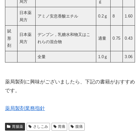
局方
ｇ
日本薬
アミノ安息香酸エチル
0.2ｇ
8
1.60
局方
賦
日本薬
デンプン，乳糖水和物又はこ
形
適量
0.75
0.43
局方
れらの混合物
剤
全量
1.0ｇ
3.06
薬局製剤に興味がございましたら、下記の書籍がおすすめ
です。
薬局製剤業務指針
胃腸薬
さしこみ
胃痛
腹痛