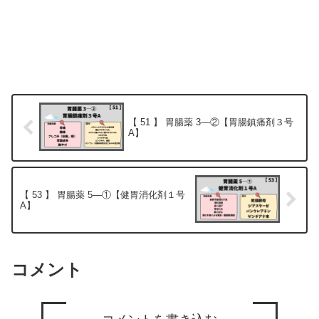
【 51 】 胃腸薬 3―②【胃腸鎮痛剤３号
A】
【 53 】 胃腸薬 5―①【健胃消化剤１号
A】
コメント