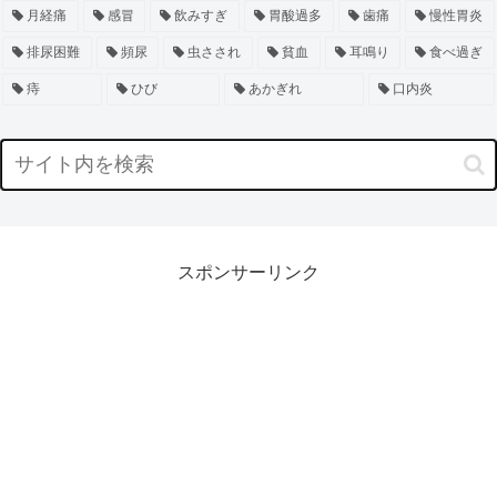
月経痛
感冒
飲みすぎ
胃酸過多
歯痛
慢性胃炎
排尿困難
頻尿
虫さされ
貧血
耳鳴り
食べ過ぎ
痔
ひび
あかぎれ
口内炎
スポンサーリンク