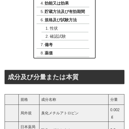
効能又は効果
貯蔵方法及び有効期間
規格及び試験方法
性状
確認試験
備考
薬価
成分及び分量または本質
規格
成分名称
分量
0.002
局外規
臭化メチルアトロピン
ｇ
日本薬局