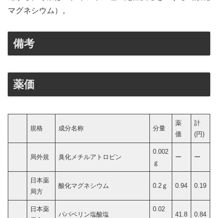
マグネシウム）。
備考
薬価
薬
計
規格
成分名称
分量
価
(円)
0.002
局外規
臭化メチルアトロピン
ー
ー
ｇ
日本薬
酸化マグネシウム
0.2ｇ
0.94
0.19
局方
日本薬
0.02
パパベリン塩酸塩
41.8
0.84