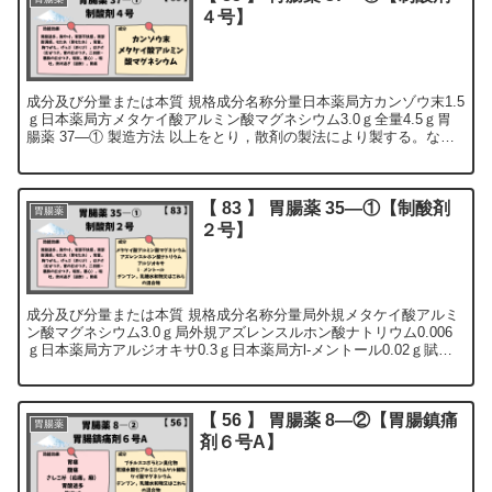
４号】
成分及び分量または本質 規格成分名称分量日本薬局方カンゾウ末1.5
ｇ日本薬局方メタケイ酸アルミン酸マグネシウム3.0ｇ全量4.5ｇ胃
腸薬 37―① 製造方法 以上をとり，散剤の製法により製する。な
お，分包散剤とする場合も...
【 83 】 胃腸薬 35―①【制酸剤
胃腸薬
２号】
成分及び分量または本質 規格成分名称分量局外規メタケイ酸アルミ
ン酸マグネシウム3.0ｇ局外規アズレンスルホン酸ナトリウム0.006
ｇ日本薬局方アルジオキサ0.3ｇ日本薬局方l‐メントール0.02ｇ賦形
剤日本薬局方デンプン，乳糖水和物...
【 56 】 胃腸薬 8―②【胃腸鎮痛
胃腸薬
剤６号A】