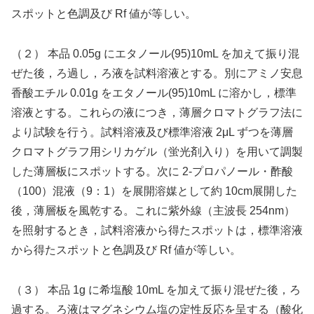
スポットと色調及び Rf 値が等しい。
（２） 本品 0.05g にエタノール(95)10mL を加えて振り混
ぜた後，ろ過し，ろ液を試料溶液とする。別にアミノ安息
香酸エチル 0.01g をエタノール(95)10mL に溶かし，標準
溶液とする。これらの液につき，薄層クロマトグラフ法に
より試験を行う。試料溶液及び標準溶液 2μL ずつを薄層
クロマトグラフ用シリカゲル（蛍光剤入り）を用いて調製
した薄層板にスポットする。次に 2-プロパノール・酢酸
（100）混液（9：1）を展開溶媒として約 10cm展開した
後，薄層板を風乾する。これに紫外線（主波長 254nm）
を照射するとき，試料溶液から得たスポットは，標準溶液
から得たスポットと色調及び Rf 値が等しい。
（３） 本品 1g に希塩酸 10mL を加えて振り混ぜた後，ろ
過する。ろ液はマグネシウム塩の定性反応を呈する（酸化