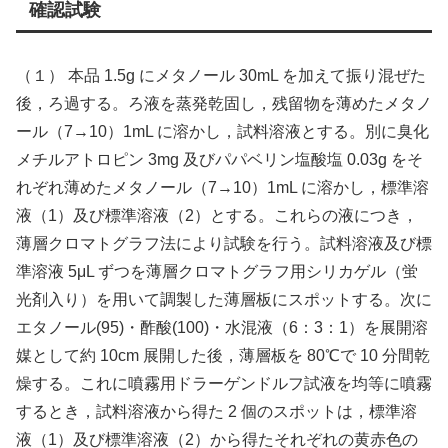
確認試験
（１） 本品 1.5g にメタノール 30mL を加えて振り混ぜた
後，ろ過する。ろ液を蒸発乾固し，残留物を薄めたメタノ
ール（7→10）1mL に溶かし，試料溶液とする。別に臭化
メチルアトロピン 3mg 及びパパベリン塩酸塩 0.03g をそ
れぞれ薄めたメタノール（7→10）1mL に溶かし，標準溶
液（1）及び標準溶液（2）とする。これらの液につき，
薄層クロマトグラフ法により試験を行う。試料溶液及び標
準溶液 5μL ずつを薄層クロマトグラフ用シリカゲル（蛍
光剤入り）を用いて調製した薄層板にスポットする。次に
エタノール(95)・酢酸(100)・水混液（6：3：1）を展開溶
媒として約 10cm 展開した後，薄層板を 80℃で 10 分間乾
燥する。これに噴霧用ドラーゲンドルフ試液を均等に噴霧
するとき，試料溶液から得た 2 個のスポットは，標準溶
液（1）及び標準溶液（2）から得たそれぞれの黄赤色の