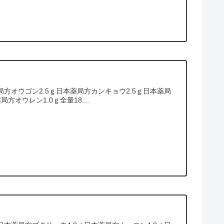
方オウゴン2.5ｇ日本薬局方カンキョウ2.5ｇ日本薬局
オウレン1.0ｇ全量18....