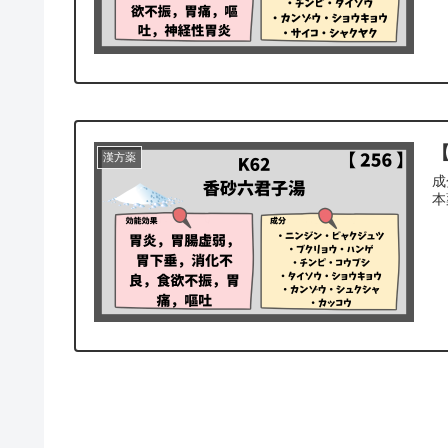
【
漢方薬
成
本