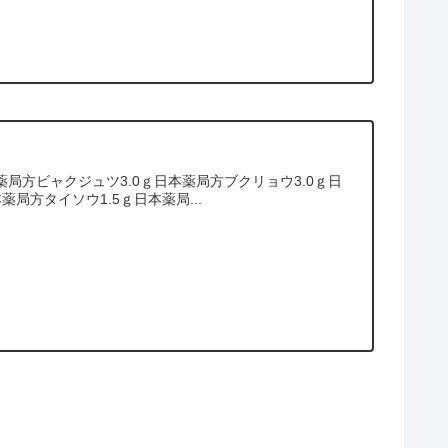
局方ビャクジュツ3.0ｇ日本薬局方ブクリョウ3.0ｇ日
薬局方タイソウ1.5ｇ日本薬局...