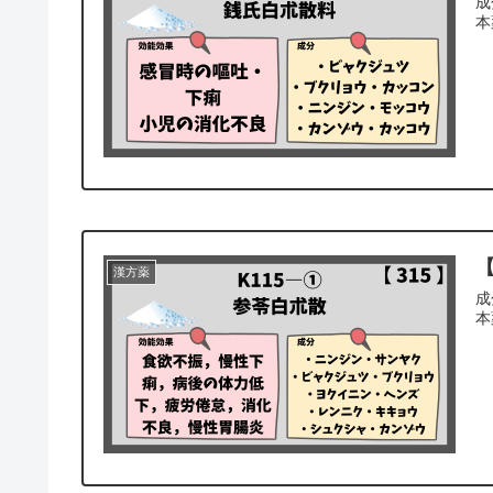
成
本
【
漢方薬
成
本