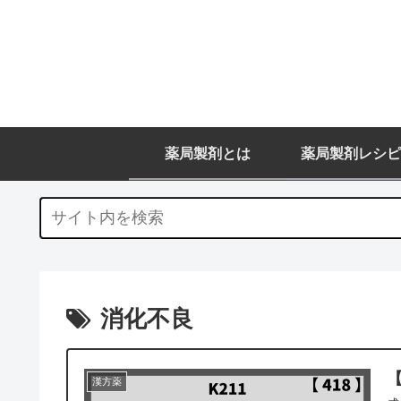
薬局製剤とは
薬局製剤レシピ
消化不良
【
漢方薬