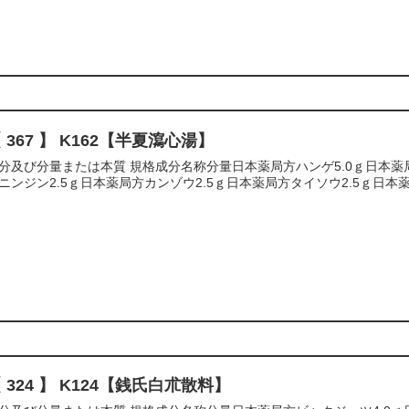
 367 】 K162【半夏瀉心湯】
分及び分量または本質 規格成分名称分量日本薬局方ハンゲ5.0ｇ日本薬局
ニンジン2.5ｇ日本薬局方カンゾウ2.5ｇ日本薬局方タイソウ2.5ｇ日本薬局方
 324 】 K124【銭氏白朮散料】