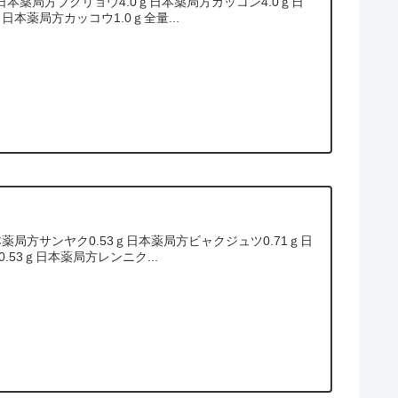
本薬局方ブクリョウ4.0ｇ日本薬局方カッコン4.0ｇ日
日本薬局方カッコウ1.0ｇ全量...
薬局方サンヤク0.53ｇ日本薬局方ビャクジュツ0.71ｇ日
.53ｇ日本薬局方レンニク...