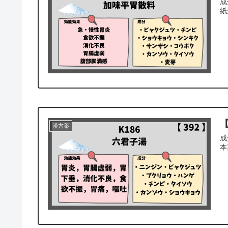
成
紙
【
漢方薬
成
本