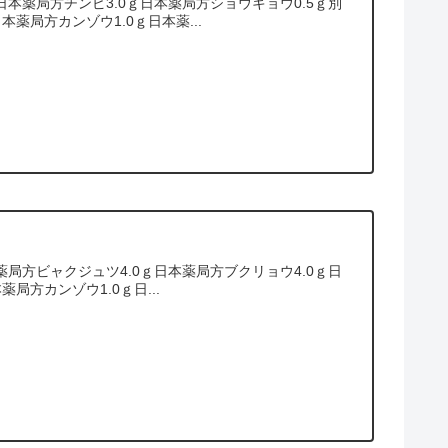
本薬局方チンピ3.0ｇ日本薬局方ショウキョウ0.5ｇ別
本薬局方カンゾウ1.0ｇ日本薬...
薬局方ビャクジュツ4.0ｇ日本薬局方ブクリョウ4.0ｇ日
局方カンゾウ1.0ｇ日...