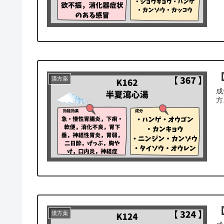
【
漢方薬
成
方
【
漢方薬