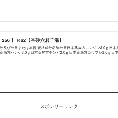
 256 】 K62【香砂六君子湯】
分及び分量または本質 規格成分名称分量日本薬局方ニンジン3.0ｇ日本薬
薬局方ハンゲ3.0ｇ日本薬局方チンピ2.0ｇ日本薬局方コウブシ2.0ｇ日本
スポンサーリンク