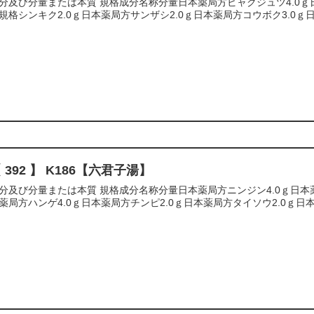
分及び分量または本質 規格成分名称分量日本薬局方ビャクジュツ4.0ｇ日
規格シンキク2.0ｇ日本薬局方サンザシ2.0ｇ日本薬局方コウボク3.0ｇ日
 392 】 K186【六君子湯】
分及び分量または本質 規格成分名称分量 日本薬局方ニンジン4.0ｇ 日本
薬局方ハンゲ4.0ｇ日本薬局方チンピ2.0ｇ日本薬局方タイソウ2.0ｇ日本薬