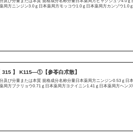
分及び分量または本質 規格成分名称分量日本薬局方ビャクジュツ4.0ｇ日
薬局方ニンジン3.0ｇ日本薬局方モッコウ1.0ｇ日本薬局方カンゾウ1.0ｇ
 315 】 K115―①【参苓白朮散】
分及び分量または本質 規格成分名称分量日本薬局方ニンジン0.53ｇ日本
薬局方ブクリョウ0.71ｇ日本薬局方ヨクイニン1.41ｇ日本薬局方ヘンズ0