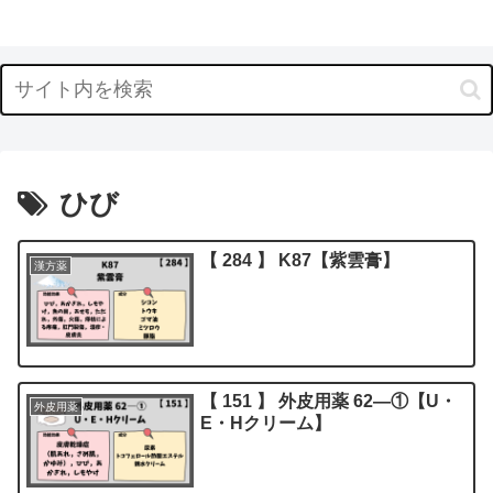
ひび
【 284 】 K87【紫雲膏】
漢方薬
【 151 】 外皮用薬 62―①【U・
外皮用薬
E・Hクリーム】