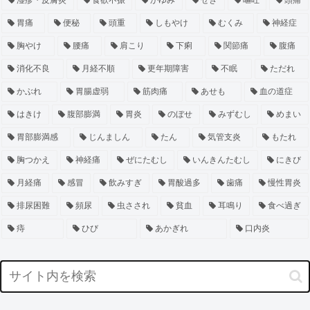
湿疹・皮膚炎
食欲不振
かゆみ
せき
嘔吐
頭痛
胃痛
便秘
頭重
しもやけ
むくみ
神経症
胸やけ
腰痛
肩こり
下痢
関節痛
腹痛
消化不良
月経不順
更年期障害
不眠
ただれ
かぶれ
胃腸虚弱
筋肉痛
あせも
血の道症
はきけ
腹部膨満
胃炎
のぼせ
みずむし
めまい
胃部膨満感
じんましん
たん
気管支炎
もたれ
胸つかえ
神経痛
ぜにたむし
いんきんたむし
にきび
月経痛
感冒
飲みすぎ
胃酸過多
歯痛
慢性胃炎
排尿困難
頻尿
虫さされ
貧血
耳鳴り
食べ過ぎ
痔
ひび
あかぎれ
口内炎