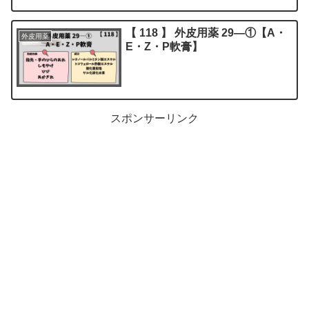
【 118 】 外皮用薬 29―①【A・
外皮用薬
E・Z・P軟膏】
スポンサーリンク